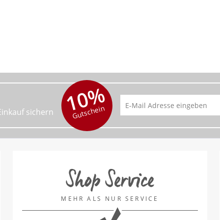
10%
Gutschein
Einkauf sichern
Shop Service
MEHR ALS NUR SERVICE