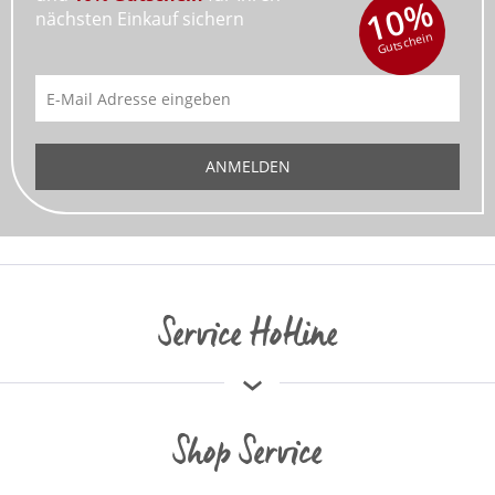
10%
nächsten Einkauf sichern
Gutschein
ANMELDEN
Service Hotline
Shop Service