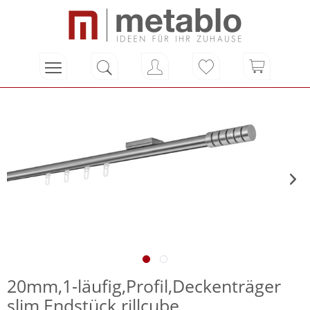
20mm,1-läufig,Profil,Deckenträger
slim,Endstück rillcube