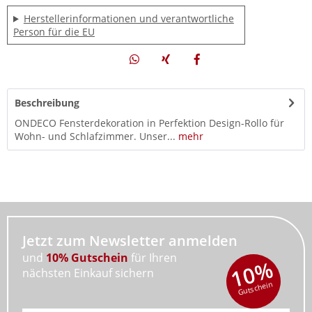
Herstellerinformationen und verantwortliche
Person für die EU
Beschreibung
ONDECO Fensterdekoration in Perfektion Design-Rollo für
Wohn- und Schlafzimmer. Unser...
mehr
Jetzt zum Newsletter anmelden
und
10% Gutschein
für Ihren
10%
nächsten Einkauf sichern
Gutschein