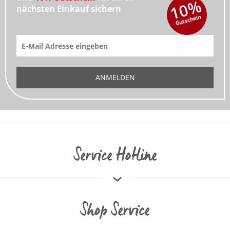
10%
nächsten Einkauf sichern
Gutschein
ANMELDEN
Service Hotline
Shop Service