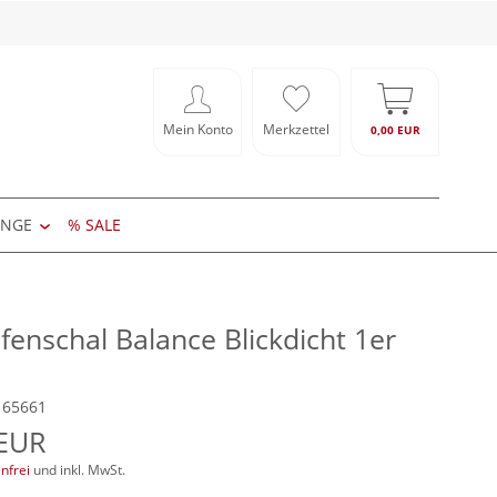
Mein Konto
Merkzettel
0,00 EUR
ÄNGE
% SALE
fenschal Balance Blickdicht 1er
: 65661
 EUR
nfrei
und inkl. MwSt.