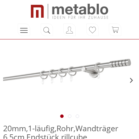
20mm,1-läufig,Rohr,Wandträger
6,5cm,Endstück rillcube