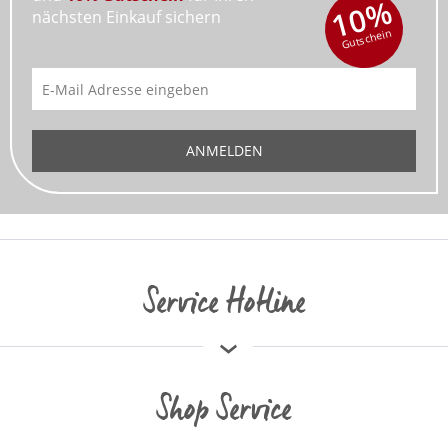
10%
nächsten Einkauf sichern
Gutschein
ANMELDEN
Service Hotline
Shop Service