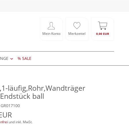
Mein Konto
Merkzettel
0,00 EUR
ÄNGE
% SALE
1-läufig,Rohr,Wandträger
Endstück ball
.: GR017100
 EUR
nfrei
und inkl. MwSt.